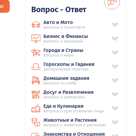
ос
Вопрос - Ответ
Авто и Мото
вопросы о транспорте
Бизнес и Финансы
вопросы о экономике
Города и Страны
вопросы о мире
Гороскопы и Гадания
эзотерическая тематика
Домашние задания
вопросы по учебе
Досуг и Развлечения
вопросы о увлечениях
Еда и Кулинария
вопросы о приготовлении пищи
Животные и Растения
вопросы о животных и растениях
Знакомства и Отношения