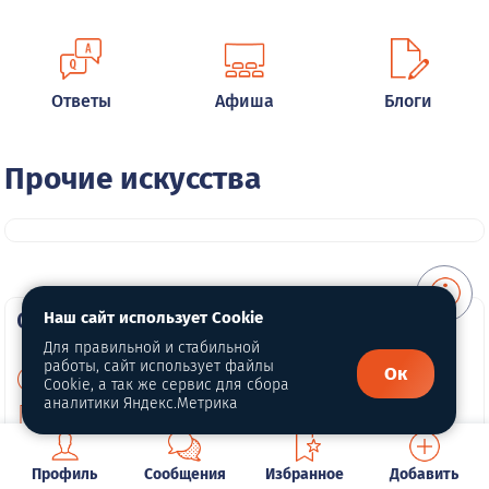
Ответы
Афиша
Блоги
Прочие искусства
О портале
Наш сайт использует Cookie
Для правильной и стабильной
работы, сайт использует файлы
Ок
О нас
Cookie, а так же сервис для сбора
аналитики Яндекс.Метрика
Политика конфиденциальности
Публичная оферта
Профиль
Сообщения
Избранное
Добавить