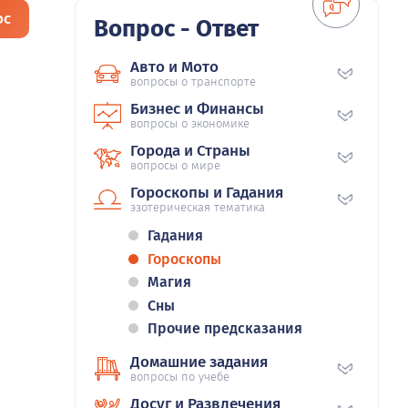
ос
Вопрос - Ответ
Авто и Мото
вопросы о транспорте
Бизнес и Финансы
вопросы о экономике
Города и Страны
вопросы о мире
Гороскопы и Гадания
эзотерическая тематика
Гадания
Гороскопы
Магия
Сны
Прочие предсказания
Домашние задания
вопросы по учебе
Досуг и Развлечения