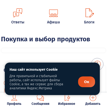
Ответы
Афиша
Блоги
Покупка и выбор продуктов
О портале
Наш сайт использует Cookie
Для правильной и стабильной
работы, сайт использует файлы
Ок
О нас
Cookie, а так же сервис для сбора
аналитики Яндекс.Метрика
Политика конфиденциальности
Публичная оферта
Профиль
Сообщения
Избранное
Добавить