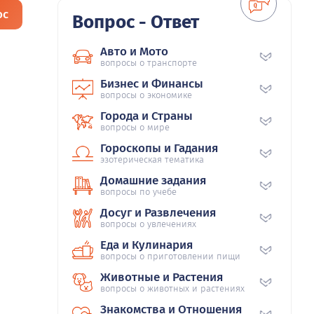
ос
Вопрос - Ответ
Авто и Мото
вопросы о транспорте
Бизнес и Финансы
вопросы о экономике
Города и Страны
вопросы о мире
Гороскопы и Гадания
эзотерическая тематика
Домашние задания
вопросы по учебе
Досуг и Развлечения
вопросы о увлечениях
Еда и Кулинария
вопросы о приготовлении пищи
Животные и Растения
вопросы о животных и растениях
Знакомства и Отношения