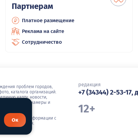
Партнерам
Платное размещение
Реклама на сайте
Сотрудничество
редакция
уждения проблем городов,
+7 (34344) 2-53-17, 
ото, каталога организаций.
единую карту, новости,
ша, погода, вебкамеры и
12+
иражирование информации с
Ок
я администрации.