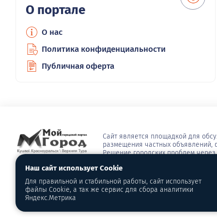
О портале
О нас
Политика конфиденциальности
Публичная оферта
Сайт является площадкой для обс
размещения частных объявлений, ф
Решение городских проблем через 
сюжеты, опросы, видео, блоги, афи
Наш сайт использует Cookie
многое другое
Для правильной и стабильной работы, сайт использует
Распространение, копирование, т
файлы Cookie, а так же сервис для сбора аналитики
сайта разрешены только с согласи
Яндекс.Метрика
2016-2026