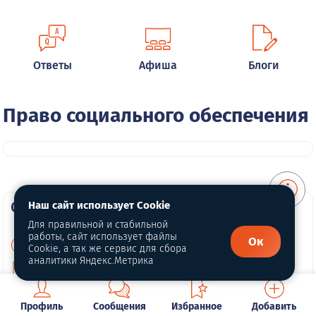
Ответы
Афиша
Блоги
Право социального обеспечения
О портале
Наш сайт использует Cookie
Для правильной и стабильной
работы, сайт использует файлы
Ок
О нас
Cookie, а так же сервис для сбора
аналитики Яндекс.Метрика
Политика конфиденциальности
Публичная оферта
Профиль
Сообщения
Избранное
Добавить