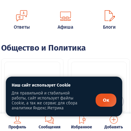
Ответы
Афиша
Блоги
Общество и Политика
Наш сайт использует Cookie
Для правильной и стабильной
работы, сайт использует файлы
Ок
Cookie, а так же сервис для сбора
аналитики Яндекс.Метрика
Кого пригласить в
Вопрос в прямой
студию
эфир
Профиль
Сообщения
Избранное
Добавить