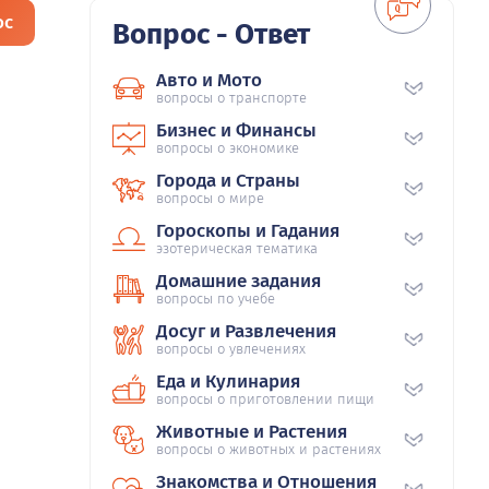
ос
Вопрос - Ответ
Авто и Мото
вопросы о транспорте
Бизнес и Финансы
вопросы о экономике
Города и Страны
вопросы о мире
Гороскопы и Гадания
эзотерическая тематика
Домашние задания
вопросы по учебе
Досуг и Развлечения
вопросы о увлечениях
Еда и Кулинария
вопросы о приготовлении пищи
Животные и Растения
вопросы о животных и растениях
Знакомства и Отношения