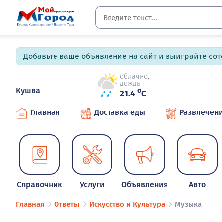
Добавьте ваше объявление на сайт и выиграйте сото
облачно,
дождь
Кушва
o
21.4
C
Главная
Доставка еды
Развлечен
Справочник
Услуги
Объявления
Авто
Главная
Ответы
Искусство и Культура
Музыка