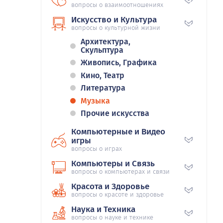
вопросы о взаимоотношениях
Искусство и Культура
вопросы о культурной жизни
Архитектура,
Скульптура
Живопись, Графика
Кино, Театр
Литература
Музыка
Прочие искусства
Компьютерные и Видео
игры
вопросы о играх
Компьютеры и Связь
вопросы о компьютерах и связи
Красота и Здоровье
вопросы о красоте и здоровье
Наука и Техника
вопросы о науке и технике