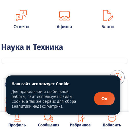
Ответы
Афиша
Блоги
Наука и Техника
О портале
Наш сайт использует Cookie
Для правильной и стабильной
работы, сайт использует файлы
Ок
О нас
Cookie, а так же сервис для сбора
аналитики Яндекс.Метрика
Политика конфиденциальности
Публичная оферта
Профиль
Сообщения
Избранное
Добавить