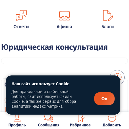
Ответы
Афиша
Блоги
Юридическая консультация
О портале
Наш сайт использует Cookie
Для правильной и стабильной
работы, сайт использует файлы
Ок
О нас
Cookie, а так же сервис для сбора
аналитики Яндекс.Метрика
Политика конфиденциальности
Публичная оферта
Профиль
Сообщения
Избранное
Добавить