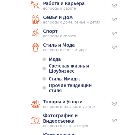
Работа и Карьера
вопросы о работе
Семья и Дом
вопросы о доме, семье и детях
Спорт
вопросы о спорте
Стиль и Мода
вопросы о стиле и моде
Мода
Светская жизнь и
Шоубизнес
Стиль, Имидж
Прочие тенденции
стиля
Товары и Услуги
вопросы о товарах и услугах
Фотография и
Видеосъемка
вопросы о фото и видео
Юридическая