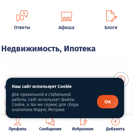
Ответы
Афиша
Блоги
Недвижимость, Ипотека
О портале
Наш сайт использует Cookie
Для правильной и стабильной
работы, сайт использует файлы
Ок
О нас
Cookie, а так же сервис для сбора
аналитики Яндекс.Метрика
Политика конфиденциальности
Публичная оферта
Профиль
Сообщения
Избранное
Добавить