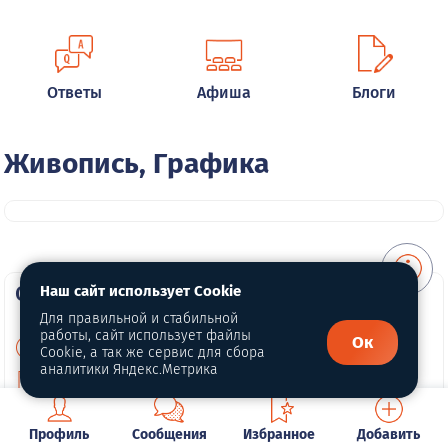
Ответы
Афиша
Блоги
Живопись, Графика
О портале
Наш сайт использует Cookie
Для правильной и стабильной
работы, сайт использует файлы
Ок
О нас
Cookie, а так же сервис для сбора
аналитики Яндекс.Метрика
Политика конфиденциальности
Публичная оферта
Профиль
Сообщения
Избранное
Добавить