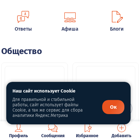
Ответы
Афиша
Блоги
Общество
Наш сайт использует Cookie
Для правильной и стабильной
работы, сайт использует файлы
Ок
Cookie, а так же сервис для сбора
аналитики Яндекс.Метрика
Кого пригласить в
Вопрос в прямой
студию
эфир
Профиль
Сообщения
Избранное
Добавить