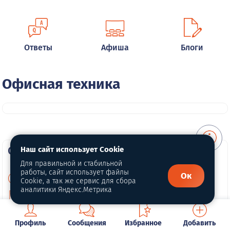
Ответы
Афиша
Блоги
Офисная техника
О портале
Наш сайт использует Cookie
Для правильной и стабильной
работы, сайт использует файлы
Ок
О нас
Cookie, а так же сервис для сбора
аналитики Яндекс.Метрика
Политика конфиденциальности
Публичная оферта
Профиль
Сообщения
Избранное
Добавить