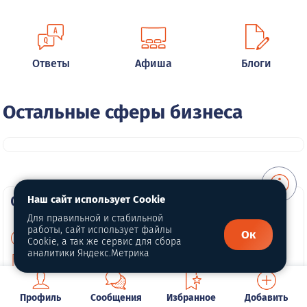
Ответы
Афиша
Блоги
Остальные сферы бизнеса
О портале
Наш сайт использует Cookie
Для правильной и стабильной
работы, сайт использует файлы
Ок
О нас
Cookie, а так же сервис для сбора
аналитики Яндекс.Метрика
Политика конфиденциальности
Публичная оферта
Профиль
Сообщения
Избранное
Добавить