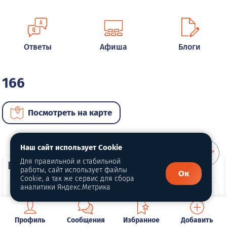
Ответы
Афиша
Блоги
166
Посмотреть на карте
Наш сайт использует Cookie
Для правильной и стабильной
ВИП автомобили
работы, сайт использует файлы
Ок
Cookie, а так же сервис для сбора
аналитики Яндекс.Метрика
Профиль
Сообщения
Избранное
Добавить