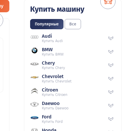
ну
Купить машину
Популярные
Все
Audi
Купить Audi
BMW
Купить BMW
Chery
Купить Chery
Chevrolet
Купить Chevrolet
Citroen
Купить Citroen
Daewoo
Купить Daewoo
Ford
Купить Ford
Honda