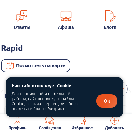
Ответы
Афиша
Блоги
Rapid
Посмотреть на карте
Наш сайт использует Cookie
Для правильной и стабильной
ВИП автомобили
работы, сайт использует файлы
Ок
Cookie, а так же сервис для сбора
аналитики Яндекс.Метрика
Профиль
Сообщения
Избранное
Добавить