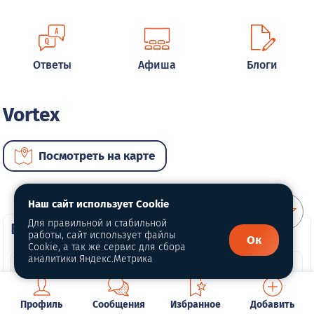
Ответы
Афиша
Блоги
Vortex
Посмотреть на карте
Наш сайт использует Cookie
Для правильной и стабильной
ВИП автомобили
работы, сайт использует файлы
Ок
Cookie, а так же сервис для сбора
аналитики Яндекс.Метрика
Профиль
Сообщения
Избранное
Добавить