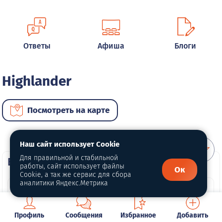
Ответы
Афиша
Блоги
Highlander
Посмотреть на карте
Наш сайт использует Cookie
Для правильной и стабильной
ВИП автомобили
работы, сайт использует файлы
Ок
Cookie, а так же сервис для сбора
аналитики Яндекс.Метрика
Профиль
Сообщения
Избранное
Добавить