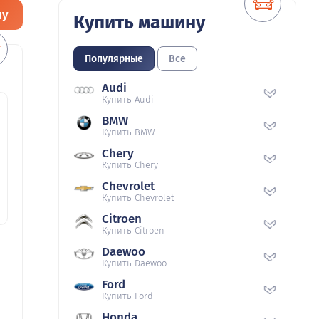
ну
Купить машину
Популярные
Все
Audi
Купить Audi
BMW
Купить BMW
Chery
Купить Chery
Chevrolet
Купить Chevrolet
Citroen
Купить Citroen
Daewoo
Купить Daewoo
Ford
Купить Ford
Honda