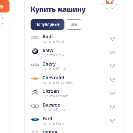
ну
Купить машину
Популярные
Все
Audi
Купить Audi
BMW
Купить BMW
Chery
Купить Chery
Chevrolet
Купить Chevrolet
Citroen
Купить Citroen
Daewoo
Купить Daewoo
Ford
Купить Ford
Honda