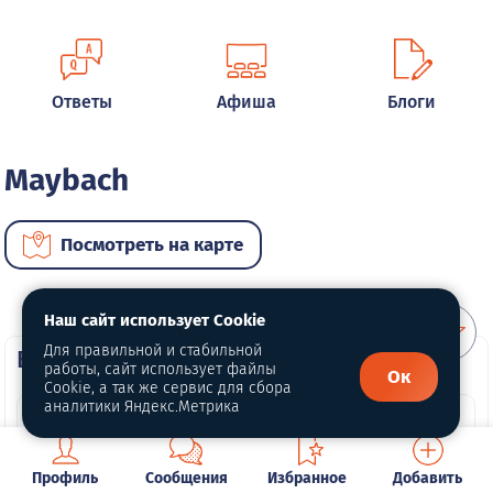
Ответы
Афиша
Блоги
Maybach
Посмотреть на карте
Наш сайт использует Cookie
Для правильной и стабильной
ВИП автомобили
работы, сайт использует файлы
Ок
Cookie, а так же сервис для сбора
аналитики Яндекс.Метрика
Профиль
Сообщения
Избранное
Добавить