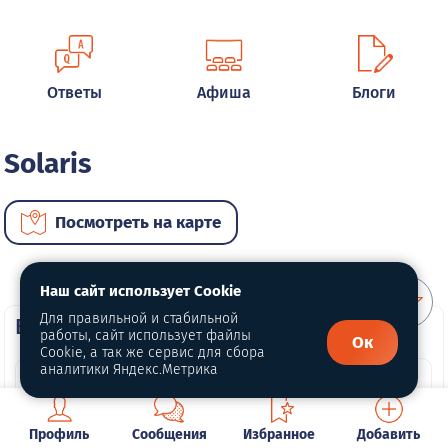
Ответы
Афиша
Блоги
Solaris
Посмотреть на карте
Наш сайт использует Cookie
Для правильной и стабильной
ВИП автомобили
работы, сайт использует файлы
Ок
Cookie, а так же сервис для сбора
аналитики Яндекс.Метрика
Профиль
Сообщения
Избранное
Добавить