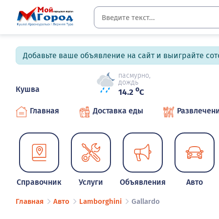
Добавьте ваше объявление на сайт и выиграйте сото
пасмурно,
дождь
Кушва
o
14.2
C
Главная
Доставка еды
Развлечен
Справочник
Услуги
Объявления
Авто
Главная
Авто
Lamborghini
Gallardo