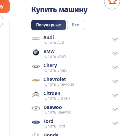
ну
Купить машину
Популярные
Все
Audi
Купить Audi
BMW
Купить BMW
Chery
Купить Chery
Chevrolet
Купить Chevrolet
Citroen
Купить Citroen
Daewoo
Купить Daewoo
Ford
Купить Ford
Honda