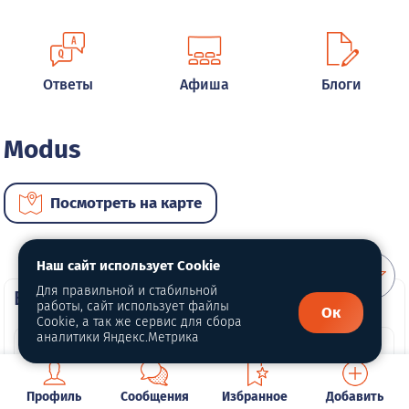
Ответы
Афиша
Блоги
Modus
Посмотреть на карте
Наш сайт использует Cookie
Для правильной и стабильной
ВИП автомобили
работы, сайт использует файлы
Ок
Cookie, а так же сервис для сбора
аналитики Яндекс.Метрика
Профиль
Сообщения
Избранное
Добавить