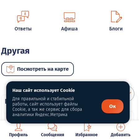
Ответы
Афиша
Блоги
Другая
Посмотреть на карте
Наш сайт использует Cookie
Для правильной и стабильной
ВИП автомобили
работы, сайт использует файлы
Ок
Cookie, а так же сервис для сбора
аналитики Яндекс.Метрика
Профиль
Сообщения
Избранное
Добавить