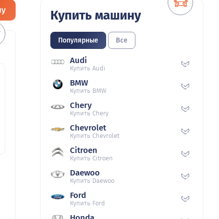
ну
Купить машину
Популярные
Все
Audi
Купить Audi
BMW
Купить BMW
Chery
Купить Chery
Chevrolet
Купить Chevrolet
Citroen
Купить Citroen
Daewoo
Купить Daewoo
Ford
Купить Ford
Honda