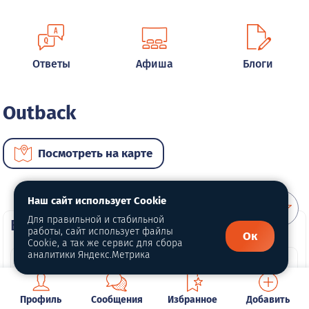
Ответы
Афиша
Блоги
Outback
Посмотреть на карте
Наш сайт использует Cookie
Для правильной и стабильной
ВИП автомобили
работы, сайт использует файлы
Ок
Cookie, а так же сервис для сбора
аналитики Яндекс.Метрика
Профиль
Сообщения
Избранное
Добавить