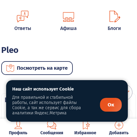
Ответы
Афиша
Блоги
Pleo
Посмотреть на карте
Наш сайт использует Cookie
Для правильной и стабильной
ВИП автомобили
работы, сайт использует файлы
Ок
Cookie, а так же сервис для сбора
аналитики Яндекс.Метрика
Профиль
Сообщения
Избранное
Добавить