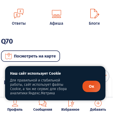
Ответы
Афиша
Блоги
Q70
Посмотреть на карте
Наш сайт использует Cookie
Для правильной и стабильной
ВИП автомобили
работы, сайт использует файлы
Ок
Cookie, а так же сервис для сбора
аналитики Яндекс.Метрика
Профиль
Сообщения
Избранное
Добавить