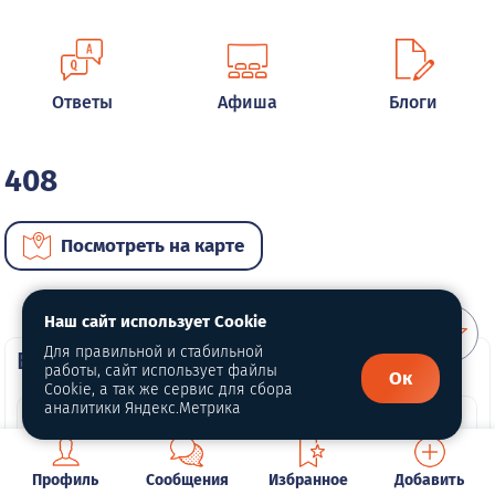
Ответы
Афиша
Блоги
408
Посмотреть на карте
Наш сайт использует Cookie
Для правильной и стабильной
ВИП автомобили
работы, сайт использует файлы
Ок
Cookie, а так же сервис для сбора
аналитики Яндекс.Метрика
Профиль
Сообщения
Избранное
Добавить