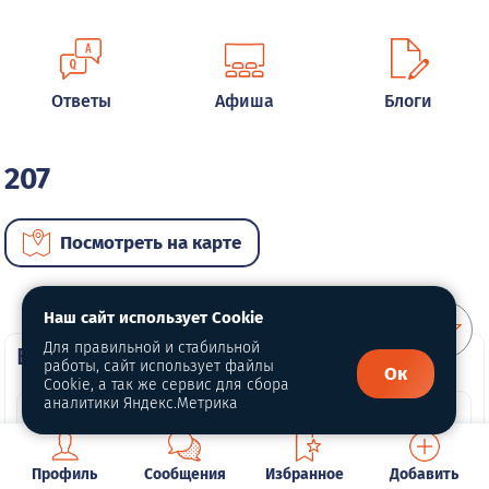
Ответы
Афиша
Блоги
207
Посмотреть на карте
Наш сайт использует Cookie
Для правильной и стабильной
ВИП автомобили
работы, сайт использует файлы
Ок
Cookie, а так же сервис для сбора
аналитики Яндекс.Метрика
Профиль
Сообщения
Избранное
Добавить