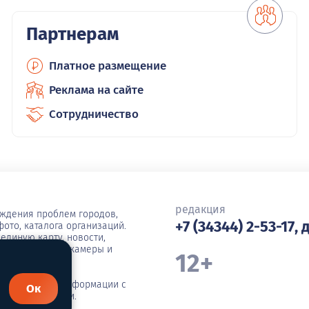
Партнерам
Платное размещение
Реклама на сайте
Сотрудничество
редакция
уждения проблем городов,
+7 (34344) 2-53-17, 
ото, каталога организаций.
единую карту, новости,
ша, погода, вебкамеры и
12+
иражирование информации с
Ок
я администрации.