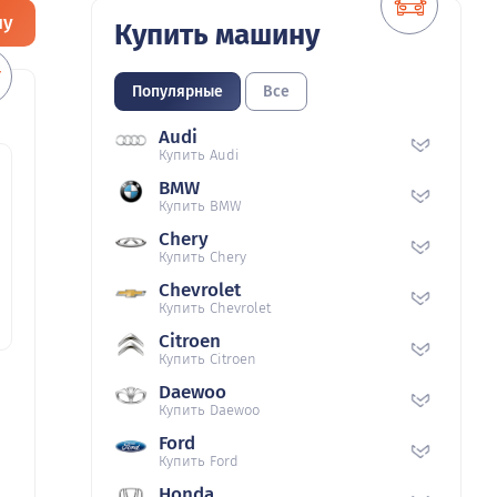
ну
Купить машину
Популярные
Все
Audi
Купить Audi
BMW
Купить BMW
Chery
Купить Chery
Chevrolet
Купить Chevrolet
Citroen
Купить Citroen
Daewoo
Купить Daewoo
Ford
Купить Ford
Honda