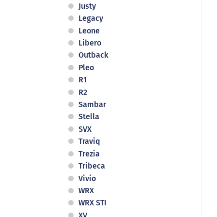
Justy
Legacy
Leone
Libero
Outback
Pleo
R1
R2
Sambar
Stella
SVX
Traviq
Trezia
Tribeca
Vivio
WRX
WRX STI
XV