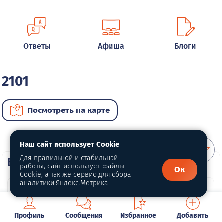
Ответы
Афиша
Блоги
2101
Посмотреть на карте
Наш сайт использует Cookie
Для правильной и стабильной
ВИП автомобили
работы, сайт использует файлы
Ок
Cookie, а так же сервис для сбора
аналитики Яндекс.Метрика
Профиль
Сообщения
Избранное
Добавить