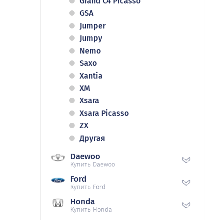
Grand C4 Picasso
GSA
Jumper
Jumpy
Nemo
Saxo
Xantia
XM
Xsara
Xsara Picasso
ZX
Другая
Daewoo
Купить Daewoo
Ford
Купить Ford
Honda
Купить Honda