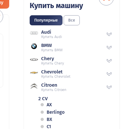
ну
Купить машину
Популярные
Все
Audi
Купить Audi
BMW
Купить BMW
Chery
Купить Chery
Chevrolet
Купить Chevrolet
Citroen
Купить Citroen
2 CV
AX
Berlingo
BX
C1