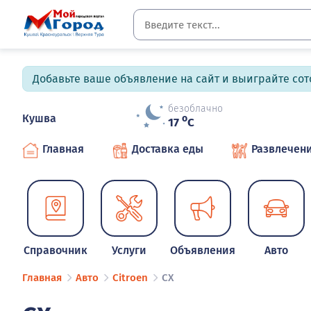
Добавьте ваше объявление на сайт и выиграйте сото
безоблачно
Кушва
o
17
C
Главная
Доставка еды
Развлечен
Справочник
Услуги
Объявления
Авто
Главная
Авто
Citroen
CX