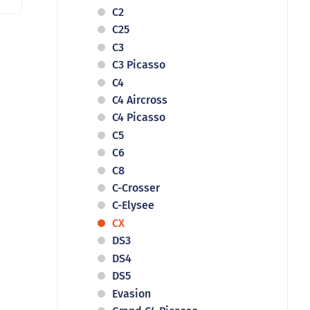
C2
C25
C3
C3 Picasso
C4
C4 Aircross
C4 Picasso
C5
C6
C8
C-Crosser
C-Elysee
CX
DS3
DS4
DS5
Evasion