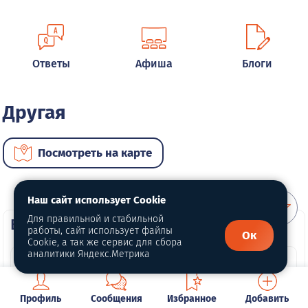
Ответы
Афиша
Блоги
Другая
Посмотреть на карте
Наш сайт использует Cookie
Для правильной и стабильной
ВИП автомобили
работы, сайт использует файлы
Ок
Cookie, а так же сервис для сбора
аналитики Яндекс.Метрика
Профиль
Сообщения
Избранное
Добавить