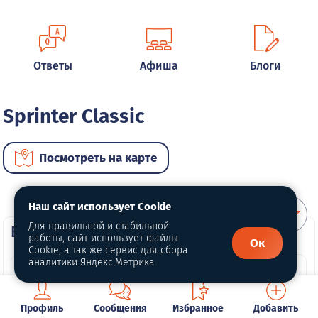
Ответы
Афиша
Блоги
Sprinter Classic
Посмотреть на карте
Наш сайт использует Cookie
Для правильной и стабильной
ВИП автомобили
работы, сайт использует файлы
Ок
Cookie, а так же сервис для сбора
аналитики Яндекс.Метрика
Профиль
Сообщения
Избранное
Добавить