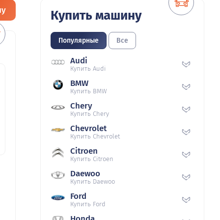
ну
Купить машину
Популярные
Все
Audi
Купить Audi
BMW
Купить BMW
Chery
Купить Chery
Chevrolet
Купить Chevrolet
Citroen
Купить Citroen
Daewoo
Купить Daewoo
Ford
Купить Ford
Honda