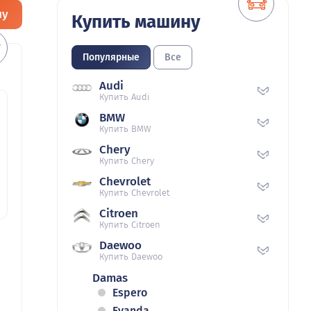
ну
Купить машину
Популярные
Все
Audi
Купить Audi
BMW
Купить BMW
Chery
Купить Chery
Chevrolet
Купить Chevrolet
Citroen
Купить Citroen
Daewoo
Купить Daewoo
Damas
Espero
Evanda