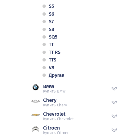
S5
S6
S7
S8
SQ5
TT
TT RS
TTS
V8
Другая
BMW
Купить BMW
Chery
Купить Chery
Chevrolet
Купить Chevrolet
Citroen
Купить Citroen