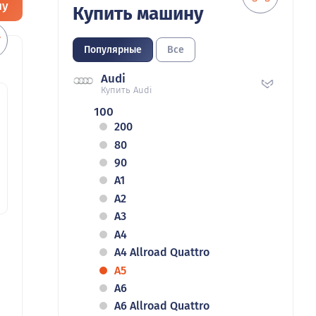
ну
Купить машину
Популярные
Все
Audi
Купить Audi
100
200
80
90
A1
A2
A3
A4
A4 Allroad Quattro
A5
A6
A6 Allroad Quattro