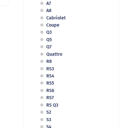
A7
A8
Cabriolet
Coupe
Q3
Q5
Q7
Quattro
R8
RS3
RS4
RS5
RS6
RS7
RS Q3
S2
S3
S4