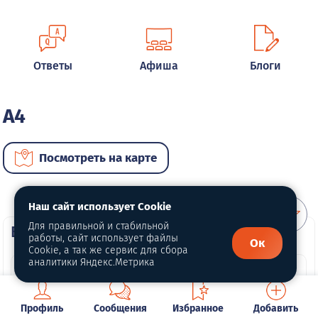
Ответы
Афиша
Блоги
A4
Посмотреть на карте
Наш сайт использует Cookie
Для правильной и стабильной
ВИП автомобили
работы, сайт использует файлы
Ок
Cookie, а так же сервис для сбора
аналитики Яндекс.Метрика
Профиль
Сообщения
Избранное
Добавить