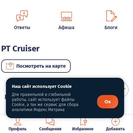
Ответы
Афиша
Блоги
PT Cruiser
Посмотреть на карте
Наш сайт использует Cookie
Для правильной и стабильной
ВИП автомобили
работы, сайт использует файлы
Ок
Cookie, а так же сервис для сбора
аналитики Яндекс.Метрика
Профиль
Сообщения
Избранное
Добавить