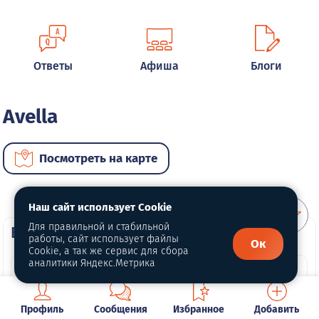
Ответы
Афиша
Блоги
Avella
Посмотреть на карте
Наш сайт использует Cookie
Для правильной и стабильной
ВИП автомобили
работы, сайт использует файлы
Ок
Cookie, а так же сервис для сбора
аналитики Яндекс.Метрика
Профиль
Сообщения
Избранное
Добавить