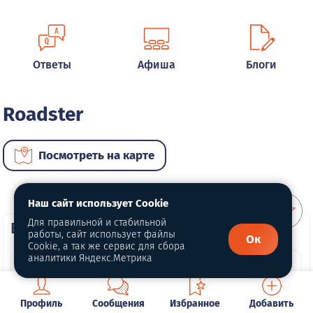
Ответы
Афиша
Блоги
Roadster
Посмотреть на карте
Наш сайт использует Cookie
Для правильной и стабильной
ВИП автомобили
работы, сайт использует файлы
Ок
Cookie, а так же сервис для сбора
аналитики Яндекс.Метрика
Профиль
Сообщения
Избранное
Добавить