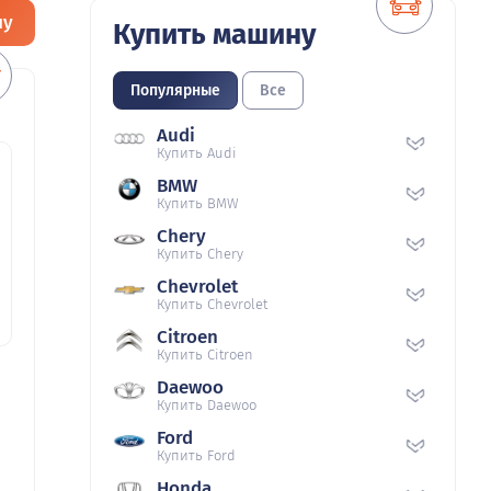
ну
Купить машину
Популярные
Все
Audi
Купить Audi
BMW
Купить BMW
Chery
Купить Chery
Chevrolet
Купить Chevrolet
Citroen
Купить Citroen
Daewoo
Купить Daewoo
Ford
Купить Ford
Honda