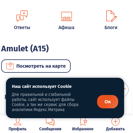
Ответы
Афиша
Блоги
Amulet (A15)
Посмотреть на карте
Наш сайт использует Cookie
Для правильной и стабильной
ВИП автомобили
работы, сайт использует файлы
Ок
Cookie, а так же сервис для сбора
аналитики Яндекс.Метрика
Профиль
Сообщения
Избранное
Добавить