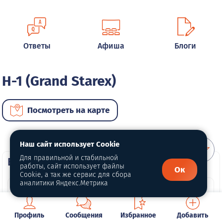
Ответы
Афиша
Блоги
H-1 (Grand Starex)
Посмотреть на карте
Наш сайт использует Cookie
Для правильной и стабильной
ВИП автомобили
работы, сайт использует файлы
Ок
Cookie, а так же сервис для сбора
аналитики Яндекс.Метрика
Профиль
Сообщения
Избранное
Добавить