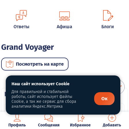
Ответы
Афиша
Блоги
Grand Voyager
Посмотреть на карте
Наш сайт использует Cookie
Для правильной и стабильной
ВИП автомобили
работы, сайт использует файлы
Ок
Cookie, а так же сервис для сбора
аналитики Яндекс.Метрика
Профиль
Сообщения
Избранное
Добавить